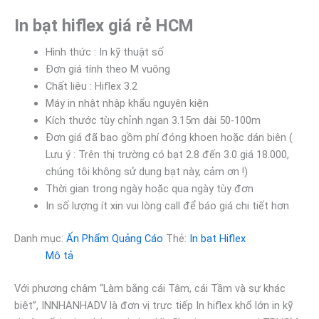
In bạt hiflex giá rẻ HCM
Hình thức : In kỹ thuật số
Đơn giá tính theo M vuông
Chất liệu : Hiflex 3.2
Máy in nhật nhập khẩu nguyên kiện
Kích thước tùy chỉnh ngan 3.15m dài 50-100m
Đơn giá đã bao gồm phí đóng khoen hoặc dán biên (
Lưu ý : Trên thị trường có bạt 2.8 đến 3.0 giá 18.000,
chúng tôi không sử dụng bạt này, cảm ơn !)
Thời gian trong ngày hoặc qua ngày tùy đơn
In số lượng ít xin vui lòng call để báo giá chi tiết hơn
Danh mục:
Ấn Phẩm Quảng Cáo
Thẻ:
In bạt Hiflex
Mô tả
Với phương châm “Làm bằng cái Tâm, cái Tầm và sự khác
biệt”, INNHANHADV là đơn vị trực tiếp In hiflex khổ lớn in kỹ