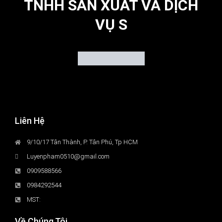
TNHH SẢN XUẤT VÀ DỊCH
VỤ S
Liên Hệ
9/10/17 Tân Thành, P. Tân Phú, Tp HCM
Luyenpham0510@gmail.com
0909588566
0984292544
MST:
Về Chúng Tôi