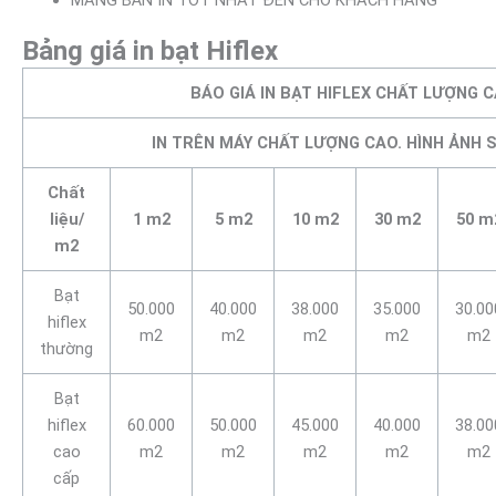
MANG BẢN IN TỐT NHẤT ĐẾN CHO KHÁCH HÀNG
Bảng giá in bạt Hiflex
BÁO GIÁ IN BẠT HIFLEX CHẤT LƯỢNG 
IN TRÊN MÁY CHẤT LƯỢNG CAO. HÌNH ẢNH 
Chất
liệu/
1 m2
5 m2
10 m2
30 m2
50 m
m2
Bạt
50.000
40.000
38.000
35.000
30.00
hiflex
m2
m2
m2
m2
m2
thường
Bạt
hiflex
60.000
50.000
45.000
40.000
38.00
cao
m2
m2
m2
m2
m2
cấp