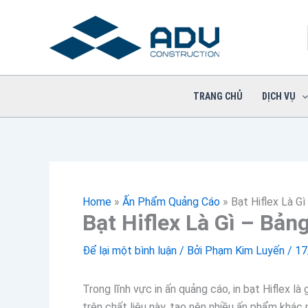
Nhảy
tới
nội
dung
TRANG CHỦ
DỊCH VỤ
Home
»
Ấn Phẩm Quảng Cáo
»
Bạt Hiflex Là G
Bạt Hiflex Là Gì – Bản
Để lại một bình luận
/ Bởi
Phạm Kim Luyến
/
17
Trong lĩnh vực in ấn quảng cáo, in bạt Hiflex là
trên chất liệu này, tạo nên nhiều ấn phẩm khác