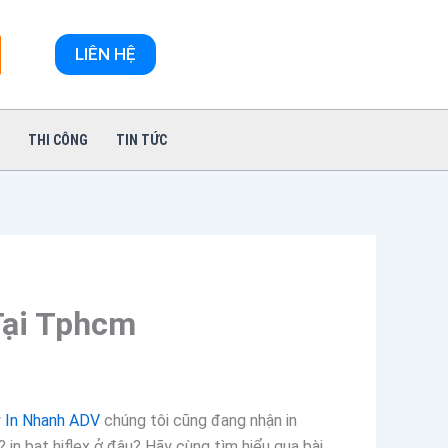
LIÊN HỆ
THI CÔNG
TIN TỨC
 Tại Tphcm
y
In Nhanh ADV
chúng tôi cũng đang nhận in
in bạt hiflex ở đâu? Hãy cùng tìm hiểu qua bài