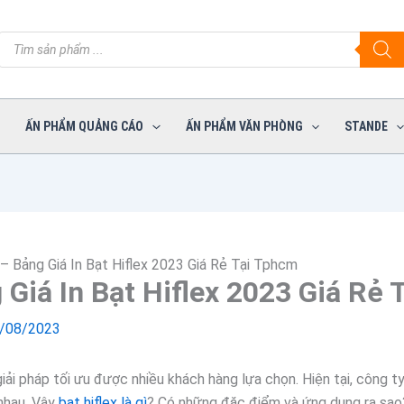
Tìm
kiếm
sản
phẩm
ẤN PHẨM QUẢNG CÁO
ẤN PHẨM VĂN PHÒNG
STANDE
ì – Bảng Giá In Bạt Hiflex 2023 Giá Rẻ Tại Tphcm
g Giá In Bạt Hiflex 2023 Giá Rẻ
/08/2023
 giải pháp tối ưu được nhiều khách hàng lựa chọn. Hiện tại, công t
 nhau. Vậy
bạt hiflex là gì
? Có những đặc điểm và ứng dụng ra sao? 