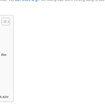
p đèn
anh ADV