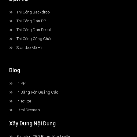
Thi Công Backdrop
Thi Công Dán PP
Thi Công Dán Decal
Thi Công Cổng Chào
Standee Mô Hình
Blog
In PP
In Băng Rôn Quảng Cáo
in Tờ Rơi
Html Sitemap
Xây Dựng Nội Dung
Founder: CEO Phạm Kim Luyến