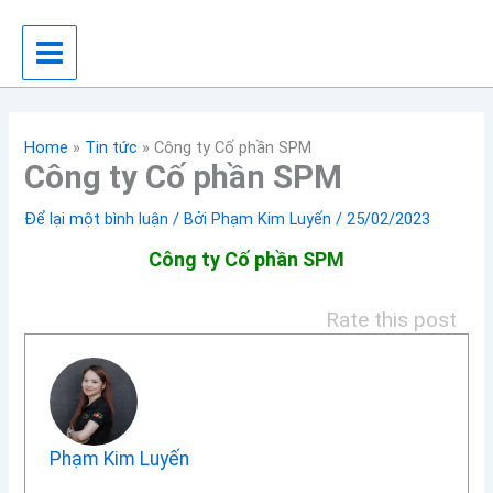
Nhảy
tới
nội
dung
Home
»
Tin tức
»
Công ty Cố phần SPM
Công ty Cố phần SPM
Để lại một bình luận
/ Bởi
Phạm Kim Luyến
/
25/02/2023
Công ty Cố phần SPM
Rate this post
Phạm Kim Luyến