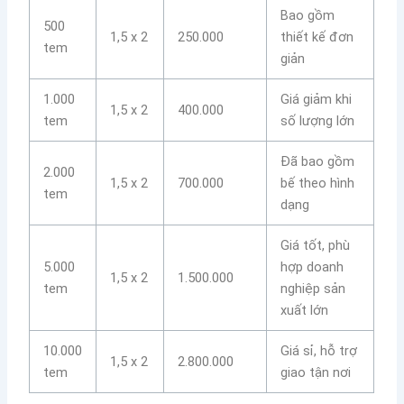
Bao gồm
500
1,5 x 2
250.000
thiết kế đơn
tem
giản
1.000
Giá giảm khi
1,5 x 2
400.000
tem
số lượng lớn
Đã bao gồm
2.000
1,5 x 2
700.000
bế theo hình
tem
dạng
Giá tốt, phù
5.000
hợp doanh
1,5 x 2
1.500.000
tem
nghiệp sản
xuất lớn
10.000
Giá sỉ, hỗ trợ
1,5 x 2
2.800.000
tem
giao tận nơi