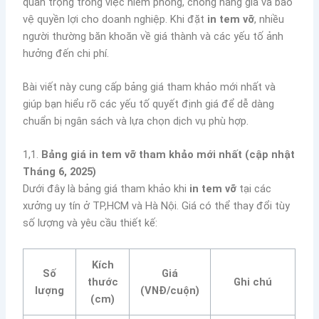
quan trọng trong việc niêm phong, chống hàng giả và bảo
vệ quyền lợi cho doanh nghiệp. Khi đặt
in tem vỡ
, nhiều
người thường băn khoăn về giá thành và các yếu tố ảnh
hưởng đến chi phí.
Bài viết này cung cấp bảng giá tham khảo mới nhất và
giúp bạn hiểu rõ các yếu tố quyết định giá để dễ dàng
chuẩn bị ngân sách và lựa chọn dịch vụ phù hợp.
1,1.
Bảng giá in tem vỡ tham khảo mới nhất (cập nhật
Tháng 6, 2025)
Dưới đây là bảng giá tham khảo khi
in tem vỡ
tại các
xưởng uy tín ở TP,HCM và Hà Nội. Giá có thể thay đổi tùy
số lượng và yêu cầu thiết kế:
Kích
Số
Giá
thước
Ghi chú
lượng
(VNĐ/cuộn)
(cm)