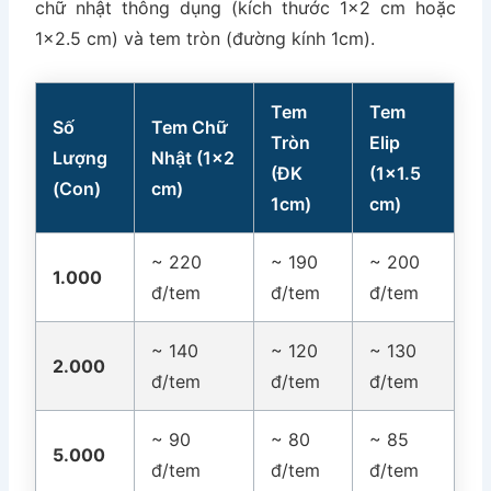
chữ nhật thông dụng (kích thước 1×2 cm hoặc
1×2.5 cm) và tem tròn (đường kính 1cm).
Tem
Tem
Số
Tem Chữ
Tròn
Elip
Lượng
Nhật (1×2
(ĐK
(1×1.5
(Con)
cm)
1cm)
cm)
~ 220
~ 190
~ 200
1.000
đ/tem
đ/tem
đ/tem
~ 140
~ 120
~ 130
2.000
đ/tem
đ/tem
đ/tem
~ 90
~ 80
~ 85
5.000
đ/tem
đ/tem
đ/tem