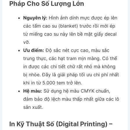
Pháp Cho Số Lượng Lớn
Nguyên lý:
Hình ảnh dính mực được ép lên
các tấm cao su (blanket) trước rồi mới ép
từ miếng cao su này lên bề mặt giấy decal
vỡ.
Ưu điểm:
Độ sắc nét cực cao, màu sắc
trung thực, các hạt tram mịn màng. Có thể
in được các chi tiết chữ rất nhỏ mà không
bị nhòe. Đây là giải pháp tối ưu chi phí nhất
khi in từ 5.000 tem trở lên.
Hệ màu:
Sử dụng hệ màu CMYK chuẩn,
đảm bảo độ lệch màu thấp nhất giữa các lô
sản xuất.
In Kỹ Thuật Số (Digital Printing) –