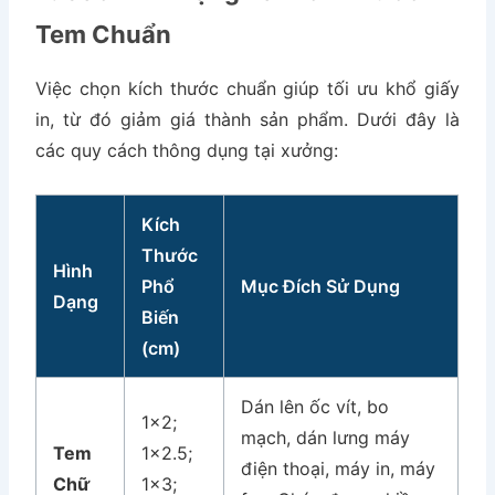
Tem Chuẩn
Việc chọn kích thước chuẩn giúp tối ưu khổ giấy
in, từ đó giảm giá thành sản phẩm. Dưới đây là
các quy cách thông dụng tại xưởng:
Kích
Thước
Hình
Phổ
Mục Đích Sử Dụng
Dạng
Biến
(cm)
Dán lên ốc vít, bo
1×2;
mạch, dán lưng máy
Tem
1×2.5;
điện thoại, máy in, máy
Chữ
1×3;