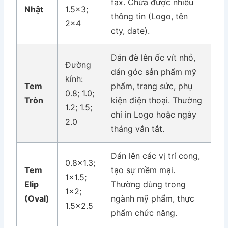
fax. Chứa được nhiều
Nhật
1.5×3;
thông tin (Logo, tên
2×4
cty, date).
Dán đè lên ốc vít nhỏ,
Đường
dán góc sản phẩm mỹ
kính:
Tem
phẩm, trang sức, phụ
0.8; 1.0;
Tròn
kiện điện thoại. Thường
1.2; 1.5;
chỉ in Logo hoặc ngày
2.0
tháng vắn tắt.
Dán lên các vị trí cong,
0.8×1.3;
Tem
tạo sự mềm mại.
1×1.5;
Elip
Thường dùng trong
1×2;
(Oval)
ngành mỹ phẩm, thực
1.5×2.5
phẩm chức năng.