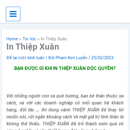
Nhảy
tới
nội
dung
Home
»
Tin tức
»
In Thiệp Xuân
In Thiệp Xuân
Để lại một bình luận
/ Bởi
Phạm Kim Luyến
/
25/02/2023
BẠN ĐƯỢC GÌ KHI IN THIỆP XUÂN ĐỘC QUYỀN?
Với những người con xa quê hương, bạn bè thân thuộc xa
cách, và với các doanh nghiệp có mối quan hệ khách
hàng, đối tác … thì dùng cánh THIỆP XUÂN để thay lời
muốn nói, rút ngắn khoảng cách về mặt giá trị tinh thần là
không thể thiếu. THIỆP XUÂN đã trở thành món quà vô