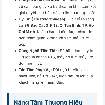
Chuyên Môn Sâu Rộng:
Am hiểu tường tận
về các loại giấy và kỹ thuật in khó, cam kết
giải quyết các bài toán in ấn phức tạp nhất.
Uy Tín (Trustworthiness):
Địa chỉ rõ ràng
tại
89 Bàu Cát 3, P 12, Q. Tân Bình, TP. Hồ
Chí Minh
. Khách hàng luôn được chào đón
đến tham quan xưởng và xem mẫu trực
tiếp.
Công Nghệ Tiên Tiến:
Sở hữu dàn máy in
Offset, in nhanh KTS, máy ép kim thủy lực…
đời mới nhất.
Tận Tâm Phục Vụ:
Đội ngũ tư vấn viên
nhiệt tình, hỗ trợ 24/7, luôn đặt lợi ích của
khách hàng lên hàng đầu.
Nâng Tầm Thương Hiệu