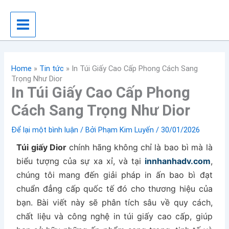
Nhảy
tới
nội
dung
Home
»
Tin tức
»
In Túi Giấy Cao Cấp Phong Cách Sang
Trọng Như Dior
In Túi Giấy Cao Cấp Phong
Cách Sang Trọng Như Dior
Để lại một bình luận
/ Bởi
Phạm Kim Luyến
/
30/01/2026
Túi giấy Dior
chính hãng không chỉ là bao bì mà là
biểu tượng của sự xa xỉ, và tại
innhanhadv.com
,
chúng tôi mang đến giải pháp in ấn bao bì đạt
chuẩn đẳng cấp quốc tế đó cho thương hiệu của
bạn. Bài viết này sẽ phân tích sâu về quy cách,
chất liệu và công nghệ in túi giấy cao cấp, giúp