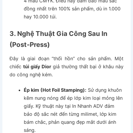
4 màu CMYK. Điều này đảm bảo màu sắc
đồng nhất trên 100% sản phẩm, dù in 1.000
hay 10.000 túi.
3. Nghệ Thuật Gia Công Sau In
(Post-Press)
Đây là giai đoạn “thổi hồn” cho sản phẩm. Một
chiếc
túi giấy Dior
giả thường thất bại ở khâu này
do công nghệ kém.
Ép kim (Hot Foil Stamping):
Sử dụng khuôn
kẽm nung nóng để ép lớp kim loại mỏng lên
giấy. Kỹ thuật này tại In Nhanh ADV đảm
bảo độ sắc nét đến từng milimet, lớp kim
bám chắc, phản quang đẹp mắt dưới ánh
sáng.