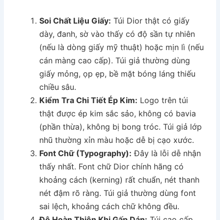
Soi Chất Liệu Giấy:
Túi Dior thật có giấy
dày, đanh, sờ vào thấy có độ sần tự nhiên
(nếu là dòng giấy mỹ thuật) hoặc mịn lì (nếu
cán màng cao cấp). Túi giả thường dùng
giấy mỏng, ọp ẹp, bề mặt bóng láng thiếu
chiều sâu.
Kiểm Tra Chi Tiết Ép Kim:
Logo trên túi
thật được ép kim sắc sảo, không có bavia
(phần thừa), không bị bong tróc. Túi giả lớp
nhũ thường xỉn màu hoặc dễ bị cạo xước.
Font Chữ (Typography):
Đây là lỗi dễ nhận
thấy nhất. Font chữ Dior chính hãng có
khoảng cách (kerning) rất chuẩn, nét thanh
nét đậm rõ ràng. Túi giả thường dùng font
sai lệch, khoảng cách chữ không đều.
Độ Hoàn Thiện Khi Gấp Dán:
Túi cao cấp