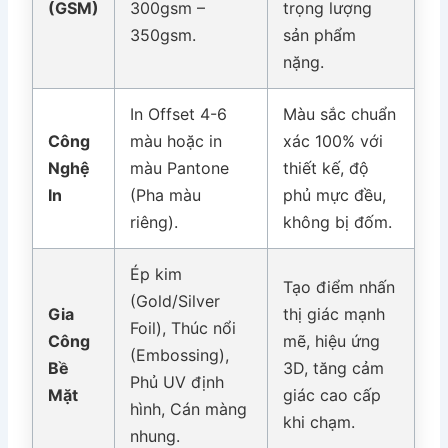
(GSM)
300gsm –
trọng lượng
350gsm.
sản phẩm
nặng.
In Offset 4-6
Màu sắc chuẩn
Công
màu hoặc in
xác 100% với
Nghệ
màu Pantone
thiết kế, độ
In
(Pha màu
phủ mực đều,
riêng).
không bị đốm.
Ép kim
Tạo điểm nhấn
(Gold/Silver
Gia
thị giác mạnh
Foil), Thúc nổi
Công
mẽ, hiệu ứng
(Embossing),
Bề
3D, tăng cảm
Phủ UV định
Mặt
giác cao cấp
hình, Cán màng
khi chạm.
nhung.