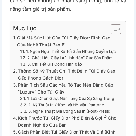
bạn sở hữu những ấn phẩm sang trọng, tinh tế và
nâng tầm giá trị sản phẩm.
Mục Lục
Giải Mã Sức Hút Của Túi Giấy Dior: Đỉnh Cao
Của Nghệ Thuật Bao Bì
1. Ngôn Ngữ Thiết Kế Tối Giản Nhưng Quyền Lực
2. Chất Liệu Giấy Là “Linh Hồn” Của Sản Phẩm
3. Chi Tiết Gia Công Tinh Xảo
Thông Số Kỹ Thuật Chi Tiết Để In Túi Giấy Cao
Cấp Phong Cách Dior
Phân Tích Sâu Các Yếu Tố Tạo Nên Đẳng Cấp
“Luxury” Cho Túi Giấy
1. Lựa Chọn Giấy: Nền Tảng Của Sự Sang Trọng
2. Kỹ Thuật In Offset và Hệ Màu Pantone
3. Nghệ Thuật Gia Công Sau In (Post-Press)
Kích Thước Túi Giấy Dior Phổ Biến & Gợi Ý Cho
Doanh Nghiệp Của Bạn
Cách Phân Biệt Túi Giấy Dior Thật Và Giả (Kinh