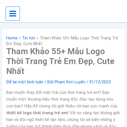
Nhảy
tới
nội
dung
Home
»
Tin tức
»
Tham Khảo 55+ Mẫu Logo Thời Trang Trẻ
Em Đẹp, Cute Nhất
Tham Khảo 55+ Mẫu Logo
Thời Trang Trẻ Em Đẹp, Cute
Nhất
Để lại một bình luận
/ Bởi
Phạm Kim Luyến
/
01/12/2023
Bạn muốn thay đổi mặt trái của thời trang trẻ em? Bạn
muốn một thương hiệu thời trang độc đáo tạo dựng cho
con bạn? Hãy để chúng tôi giới thiệu với bạn sức mạnh của
thiết kế logo thời trang trẻ em
! Với sự sáng tạo không giới
hạn và đội ngũ thiết kế tận tâm, chúng tôi sẽ biến những ý
tưởng của bạn trở thành hiện thực đầy phong cách và độc