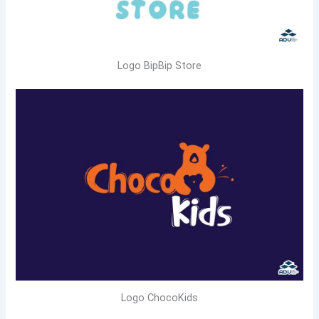
Logo BipBip Store
Logo ChocoKids