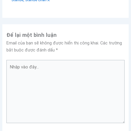
vào
đây...
Tên*
Email*
Trang
web