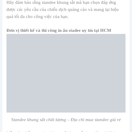
Hãy đảm bảo rằng standee khung sắt mà bạn chọn đáp ứng
được các yêu cầu của chiến dịch quảng cáo và mang lại hiệu
quả tối đa cho công việc của bạn.
Đơn vị thiết kế và thi công in ấn stadee uy tín tại HCM
Standee khung sắt chất lượng – Địa chỉ mua standee giá rẻ
Mẫu sản phẩm standee khung sắt đang rất được lòng khách
hàng hiện nay. Nhờ thiết kế với phong cách mới mẻ và tiện
dụng, dù nắng hay mưa thì mẫu sản phẩm này vẫn đảm bảo
được tính thẩm mỹ. Đến với ADV khách hàng sẽ nhận được:
Quy trình đặt hàng sản phẩm nhanh, gọn và vô cùng tiện
lợi. Giúp khách hàng tiết kiệm thời gian và công sức.
Đơn vị cung cấp dịch vụ 3 trong 1 bao gồm thiết kế, in
ấn và bán – cho thuê standee khung sắt. Việc này sẽ giúp