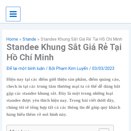
Nhảy
tới
nội
dung
Home
»
Stande
»
Standee Khung Sắt Giá Rẻ Tại Hồ Chí Minh
Standee Khung Sắt Giá Rẻ Tại
Hồ Chí Minh
Để lại một bình luận
/ Bởi
Phạm Kim Luyến
/
03/03/2023
Hiện nay tại các điểm giới thiệu sản phẩm, điểm quảng cáo,
check in tại các trung tâm thương mại ta có thể dễ dàng bắt
gặp các standee khung sắt. Đây là một trong những loại
standee được yêu thích hiện nay. Trong bài viết dưới đây,
chúng tôi sẽ tổng hợp tất cả các thông tin để giúp quý khách
hàng hiểu thêm về mô hình này.