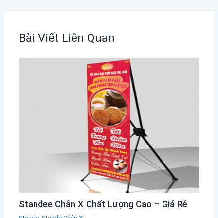
Standee Chân X Chất Lượng Cao – Giá Rẻ
Stande
,
Stande Chân X
Để lại một bình luận
Email của bạn sẽ không được hiển thị công khai.
Các trường
bắt buộc được đánh dấu
*
Nhập