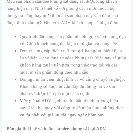
khách hàng thuận tiện hơn trong việc trao đổi và đặt
mua, in sản phẩm đúng theo nhu cầu.
Đội ngũ nhân viên nhiệt tình và vô cùng chuyên nghiệp.
Khách hàng sẽ được tư vấn đầy đủ thông tin về sản
phẩm và được báo giá một cách cụ thể.
Mức giá tại ADV cạnh tranh nhất trên thị trường hiện
nay. Liên hệ ngay với công ty để nhận được những dịch
vụ tốt nhất với giá ưu đãi ngay ngày hôm nay.
Báo giá thiết kế và in ấn standee khung sắt tại ADV
Mức giá của standee chân sắt sẽ phụ thuộc rất nhiều vào một số
yếu tố như quy cách, kích thước và số lượng của sản phẩm.
Thông thường, mức giá thiết kế cho một standee chân sắt sẽ rơi
vào khoảng từ 800.000-1.300.000. Nếu bạn đặt hàng với số
lượng lớn thì mức giá sẽ có nhiều ưu đãi khác.
Nếu quý khách cần tư vấn đặt in hoặc báo giá, hãy liên hệ với
ADV qua hotline
0984292544
để được hỗ trợ nhanh chóng
nhất.