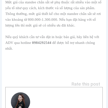
Rate this post
Phạm Kim Luyến
Hello, mình là
Phạm Kim Luyến
- CEO của công ty In
Ấn Thiết Kế In Nhanh ADV. Công ty chúng tôi chuyên
cung cấp các dịch vụ như: thiết kế, in ấn ấn phẩm
quảng cáo, văn phòng; thi công backdrop trọn gói; thi
công dán decal, PP. Với hơn 10+ năm kinh nghiệm
trong ngành chúng tôi luôn mong muốn mang đến
cho khách hàng những sản phẩm tốt nhất. Tôi đang